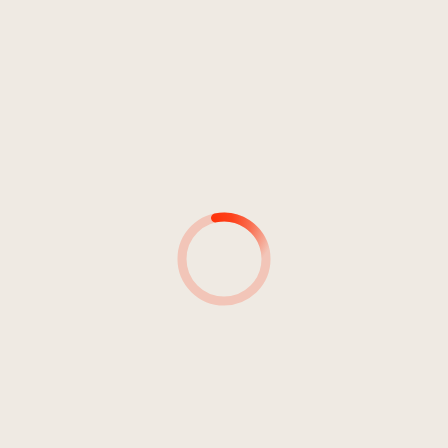
Volksmusik, Folk, Country, World
Volksmusik
Pop
Volkstümliche Musik
DDR 5
11
Auf'n Tanzbod'n
2:33
Konrad Plaickner und seine Burggräfler
MUSIKER*INNEN
AUTOR*INNEN