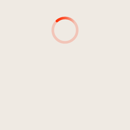
AUTOR*INNEN
PRODUZENT*INNEN
TONINGENIEURE
AUFNAHMEDETAILS