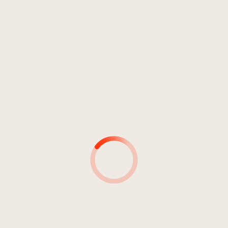
MUSIKER*INNEN
MUSIKER*INNEN &
INSTRUMENT(E)
PRODUZENT*INNEN
TONINGENIEURE