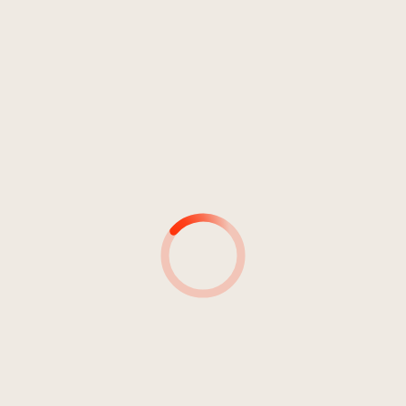
MUSIKER*INNEN
MUSIKER*INNEN &
INSTRUMENT(E)
PRODUZENT*INNEN
TONINGENIEURE