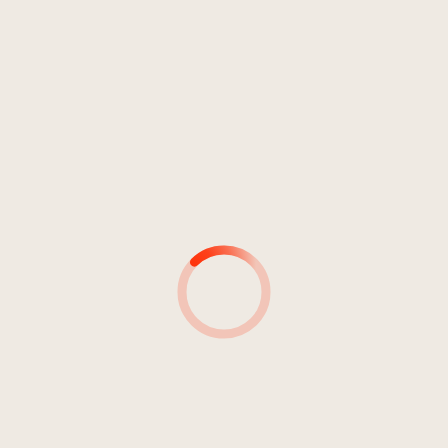
Blasmusik
DDR / 56
2
China-Marsch
3:20
Musikkapelle Innichen
MUSIKER*INNEN
MUSIKER*INNEN &
INSTRUMENT(E)