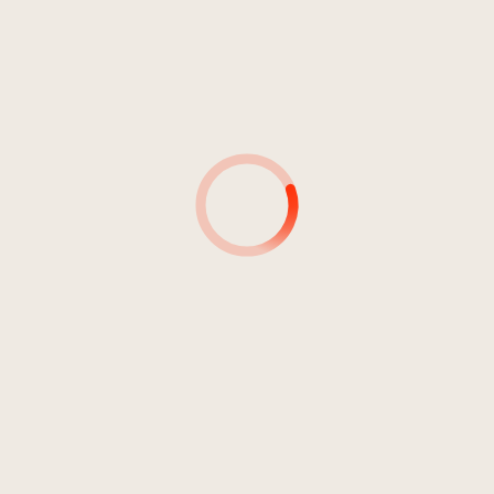
MUSIKER*INNEN
MUSIKER*INNEN &
INSTRUMENT(E)
PRODUZENT*INNEN
TONINGENIEURE
AUTOR(INN)EN: DETAILS
SIGNATUR