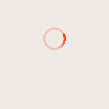
Volksmusik, Folk, Country, World
Volksmusik
Pop
Volkstümliche Musik
DDR 26
10
Drei weiße Birken
2:12
Die Geschwister Niederbacher
AUTOR*INNEN
PRODUZENT*INNEN