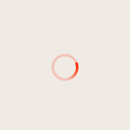
4
I patins
02:57
Acajo
5
Mat sciche n puron
03:37
The Skalls
6
La ciacia
03:19
The Zanzis
7
L moler
04:06
Helios
8
Tl nimbl
02:15
Helios