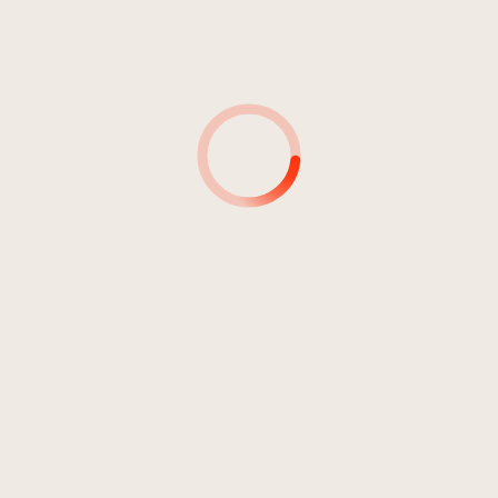
Hip Hop
2
Gänse
04:10
Amano88
MUSIKER*INNEN
AUTOR*INNEN
SIGNATUR