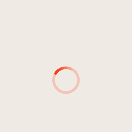
Pop
Singer/Songwriter
2
I berei nix
03:16
Moling, Christian
MUSIKER*INNEN
MUSIKER*INNEN &
INSTRUMENT(E)