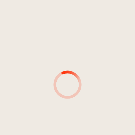
DDR 6
2
Io qui al telefono
3:33
Orchestra della Rekon
AUTOR*INNEN
PRODUZENT*INNEN