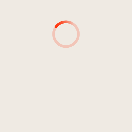
4
Le Chevalier [de] Breton
6:55
Bürgerkapelle Wolkenstein
5
Tiger Rag
2:32
Bürgerkapelle Wolkenstein
6
Wolkensteiner-Parade - Marsch
2:42
Bürgerkapelle Wolkenstein
7
Waldesstille
5:29
Bürgerkapelle Wolkenstein
8
Wolkensteiner-Schützenmarsch
2:43
Bürgerkapelle Wolkenstein