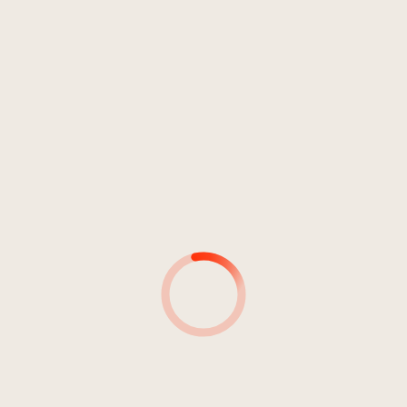
Blasmusik
DDR / 56
7
Marbacher Schottischer
1:56
Musikkapelle Innichen
MUSIKER*INNEN
MUSIKER*INNEN &
INSTRUMENT(E)