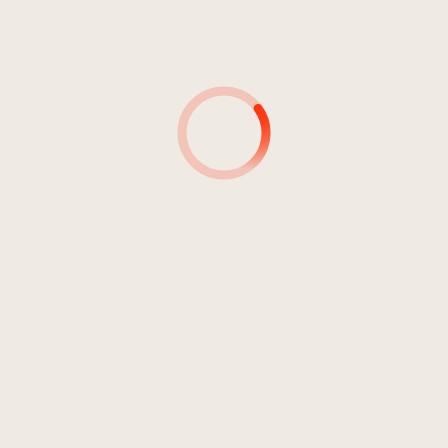
DDR 7
2
Monotone /2
3:11
Free Fantasy Formation
AUTOR*INNEN
PRODUZENT*INNEN
SIGNATUR