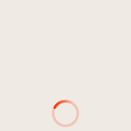
Blasmusik
Pop
Easy Listening
DDR 4; MDR 1
1
Platzkonzert in Meran
3:49
Orchester Konrad Plaickner
MUSIKER*INNEN
AUTOR*INNEN