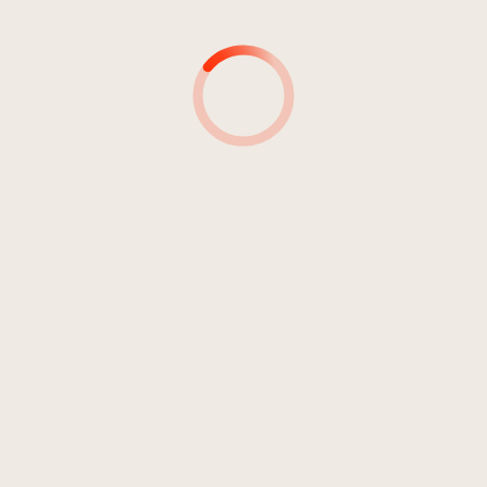
Rock
Deutschrock
Reggae
Rock/Pop
CD 572-015-2
4
Puschtra Reggae
06:18
Shanty Town
SIGNATUR