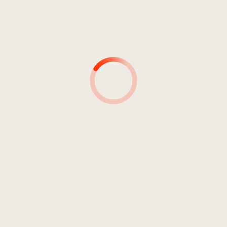
Volksmusik, Folk, Country, World
Folk
Rock
Pop
Liedermacher
Barcode: 8 018220 121124
14
Probleme was bleibm
02:42
Sigmund, Renate
AUTOR*INNEN
PRODUZENT*INNEN