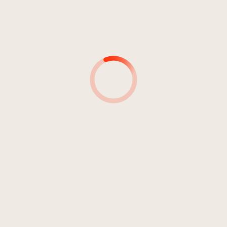
INTERPRET*IN
DAUER:
17:07
Perin, Marc
03:10
Perin, Marc
04:45
Perin, Marc
04:04
Perin, Marc
02:43
Perin, Marc
02:30