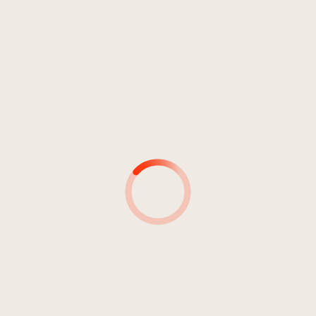
Hip Hop
4
Su i Pugni Feat. Ganja
03:02
Crad
MUSIKER*INNEN
MUSIKER*INNEN &
INSTRUMENT(E)