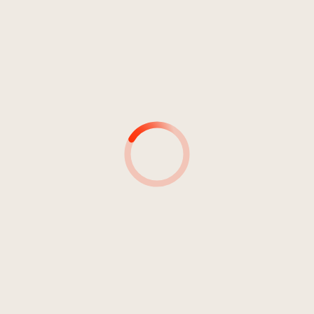
Musik für Kinder
10
Wenn der Guggu schreit
01:43
Angerer, Christine
MUSIKER*INNEN
MUSIKER*INNEN &
INSTRUMENT(E)