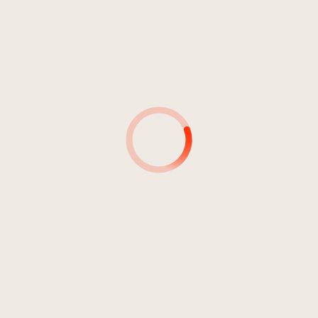
4
Porta Calavena
2:12
Coro Pueri Cantores Merano
5
I Lombardi - Coro della
4:52
Processione
Coro Pueri Cantores Merano
6
Scapa oselèto
2:29
Coro Pueri Cantores Merano
7
Piki
3:51
Coro Pueri Cantores Merano
8
La casa
2:41
Coro Pueri Cantores Merano