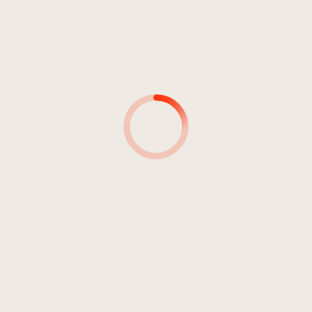
4
Stones Are Sleeping
04:34
Digitalorganic
5
Beautiful Pain
04:51
Digitalorganic
6
Kimm zi mir
04:10
Digitalorganic
7
Di noin Fiass
06:37
Digitalorganic
8
Drown
05:05
Digitalorganic
9
Der Di Do
06:12
Digitalorganic