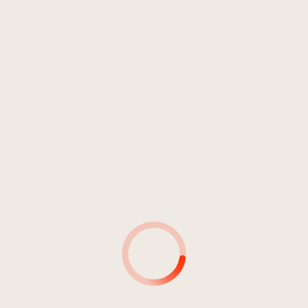
INTERPRETE
DURATA:
58:25
Dschezzi
04:58
Dschezzi
05:38
Dschezzi
04:48
Dschezzi
04:15
Dschezzi
03:22
Dschezzi
07:54