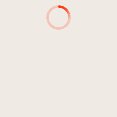
9
Il molteplice splendore
03:48
Bardini, Gregorio
10
L'arma del canto
01:52
Bardini, Gregorio
11
Arnia delle preghiere
01:42
Bardini, Gregorio
12
L'isola delle traccie
02:21
Bardini, Gregorio
13
Il fumo del corvo
01:14
Bardini, Gregorio
14
Navi del cielo
02:14
Bardini, Gregorio