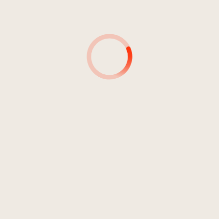
4
Ich halte ihr die Augen zu/I
04:52
Cover Both Her Eyes /
Rast/Rest
Plankensteiner, Helga
5
Der stürmische Morgen/The
06:41
Stormy Morning
Plankensteiner, Helga
6
Kann denn Liebe Sünde
04:08
sein/Can Love Be Sinful
Plankensteiner, Helga
7
Die Wetterfahne/The
06:09
Weathervane
Plankensteiner, Helga
8
Nebensonnen/The False Suns
05:28
Plankensteiner, Helga