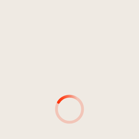
Musica popolare, Folk, Country, World
Folk
5
Parzunarella
04:35
Dell'Oro, Aronne
MUSICISTA
MUSICISTA:
STRUMENTO/STRUMENTI