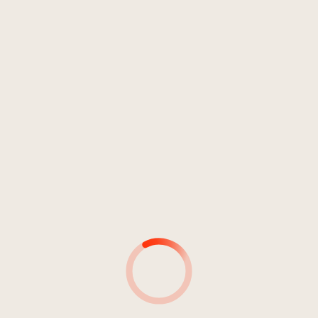
MUSICISTA
MUSICISTA:
STRUMENTO/STR
PRODUTTORI
INGENIERI DEL S