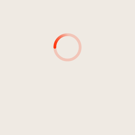
INTERPRETE
DURATA:
26:54
Pink Frida
04:36
Pink Frida
03:50
Pink Frida
04:07
Pink Frida
04:50
Pink Frida
05:04
Pink Frida
04:24