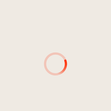
4
Barcaurela
03:30
Ganes
5
Da sóra
04:15
Ganes
6
Ci morvöia
04:44
Ganes
7
Chissà
04:18
Ganes
8
Nia l'dërt
04:42
Ganes
9
En pü'd'amur
06:08
Ganes