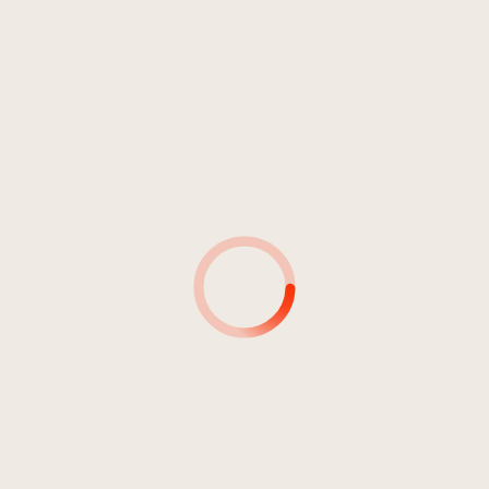
INTERPRETE
DURATA:
57:43
Monn Turonn
04:54
Monn Turonn
05:34
Monn Turonn
06:48
Monn Turonn
07:43
Monn Turonn
08:00
Monn Turonn
05:13