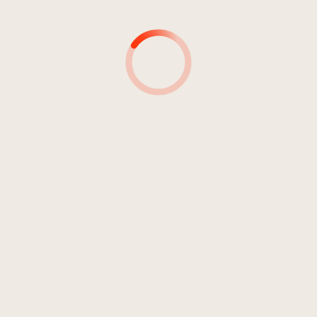
Pop
DTM 01720, Barcode: 4 016087 017202
11
Fianco a fianco
03:44
Zanetti, Barbara
MUSICISTA
SEGNATURA