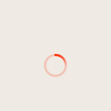
Zentrum St. Gallen
Winkler, Stefan
9
Von Ängsten, Mut und Erfolg
04:59
Winkler, Stefan
10
Girasoli
01:43
Winkler, Stefan
11
Von Selbstwertgefühlen und
04:02
Lebensphasen
Winkler, Stefan
12
Es wor guat so wia's wor
01:00
Winkler, Stefan
13
Von Zweifeln und Abgründen
04:27
Winkler, Stefan