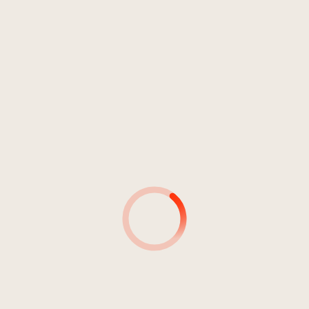
Rock
Alternative Rock
Anno 2006
STEP_01
Nomansland
1
Muri di carta
04:06
Nomansland
2
Sorridente e danzante
03:57
Nomansland
3
Il baco
04:04
Nomansland