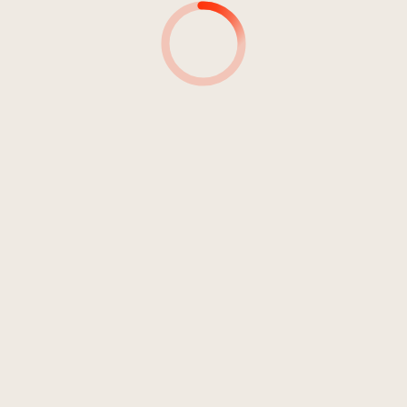
7
Abschied
3:01
Konrad Plaickner und seine
Burggräfler
8
Petersberger Jodler
1:52
Konrad Plaickner und seine
Burggräfler
9
Die lustige Harmonika
2:15
Konrad Plaickner und seine
Burggräfler
10
Hochzeit
3:47
Konrad Plaickner und seine
Burggräfler