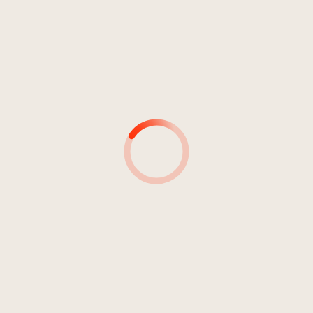
CD KVS001
13
Variationen über: Jungfrau wir dich
06:33
grüßen
Elzenbaumer, Bruno
MUSICISTA
MUSICISTA:
STRUMENTO/STRUMENTI